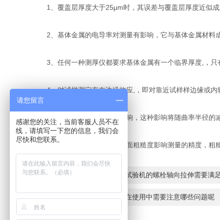
1、覆盖层厚度大于25μm时，其误差与覆盖层厚度近似成
2、基体金属的电导率对测量有影响，它与基体金属材料成
3、任何一种测厚仪都要求基体金属有一个临界厚度,，只
4、对试样测定存在边缘效应,，即对靠近试样样边缘或内
请您留言
5、试样的曲率对测量有影响，这种影响将随曲率半径的
感谢您的关注，当前客服人员不在
线，请填写一下您的信息，我们会
尽快和您联系。
6、基体金属和覆盖层的表面粗糙度影响测量的精度，粗糙
上一篇：
电液伺服弹簧疲劳试验机的螺栓轴向拉伸需要满
下一篇：
四立柱压力试验机在使用中需要注意哪些问题呢