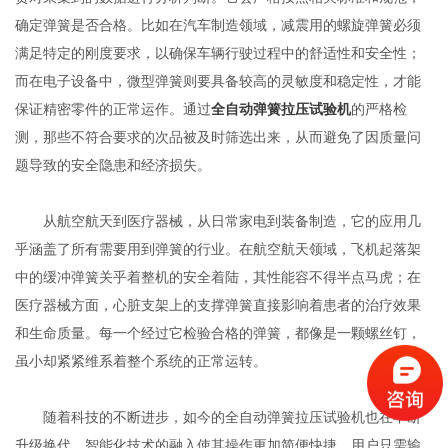
确定弹簧是否合格。比如在汽车制造领域，减震用的螺旋弹簧必须
满足特定的刚度要求，以确保车辆行驶过程中的舒适性和安全性；
而在电子设备中，微型弹簧则要具备较高的灵敏度和稳定性，才能
保证精密零件的正常运作。通过
全自动弹簧拉压试验机
的严格检
测，那些不符合要求的次品被及时筛选出来，从而避免了因质量问
题导致的安全隐患和经济损失。
从航空航天到医疗器械，从日常家电到装备制造，它的应用几
乎涵盖了所有需要用到弹簧的行业。在航空航天领域，飞机起落架
中的缓冲弹簧关乎着整机的安全着陆，其性能容不得半点马虎；在
医疗器械方面，心脏支架上的支撑弹簧直接影响着患者的治疗效果
和生命质量。每一个经过它检验合格的弹簧，都像是一颗螺丝钉，
虽小却紧紧维系着整个系统的正常运转。
随着科技的不断进步，如今的全自动弹簧拉压试验机也在不断
升级换代。智能化技术的融入使其操作更加简便快捷，用户只需输