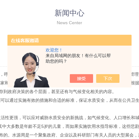
新闻中心
News Center
世界卫生组织发布新版饮用水质量指导标准
欢迎您！
来自局域网的朋友！有什么可以帮
更新时间：2011-07-05 点击次数：3014
助您的吗？
准，呼吁世界各国和地区政府转变思路，以预防为主，加强饮用水质量管
多国家和地区都以此为蓝本制定水质安全标准和法规。本次发布的新标准根
存到政府决策的各个层面，甚至还有与气候变化相关的内容。
国可以通过实施有效的措施和合适的标准，保证水质安全，从而在公共卫
灵活性更强，可以应对威胁水质安全的新挑战，如气候变化、人口增长和城
，其中大多数是年龄不足5岁的儿童，而如果实施饮用水指导标准，这些悲
布的。水源周是一个聚集政府、企业以及科研部门有关人员的大型展会，展