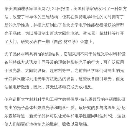
据美国物理学家组织网7月24日报道，美国科学家研发出了一种新方
法，改变了半导体的三维结构，使其在保持电学特性的同时拥有了
新的光学性质，并据此研制出了首块光学电学性能都很活跃的新型
光子晶体，为以后研制出新式太阳能电池、激光器、超材料等打开
了大门。研究发表在一期《自然·材料学》杂志上。
光子晶体材料具有*的物理结构，它能采用不同于传统光学材料和设
备的特殊方式诱发非同寻常的现象并影响光子的行为，可广泛应用
于激光器、太阳能设备、超材料等中。之前由科学家们研制出的光
子晶体只能得到用光学方法激活的设备，这些设备能引导光，但无
法被电所激活，因此，其无法将电变成光或相反。
伊利诺斯大学材料科学和工程学教授保罗·布劳恩领导的科研团队研
制出的光子晶体却兼具光学和电学性质。该研究的参与者埃里克·尼
尔森解释道，新光子晶体可以让光学和电学性能同时达到*化，这就
使人们能更好地控制光的散射、吸收以及增强。