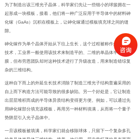
为了制造出该三维光子晶体，科学家们先让一些细小的球簇拥在一
起形成一块模板，接着，他们将一种广泛应用于半导体中的材料砷
化镓（GaAs）沉积在模板上，让砷化镓通过模板填充球之间的缝
隙。
砷化镓作为单个晶体开始从下往上生长，这个过程被称作外延生长
技术，工业界一般使用该技术来制造平的、二维的单晶体半导体薄
膜，但布劳恩团队却对这种技术进行了升级改造，用来制造错综复
杂的三维结构。
这种自下而上的外延生长技术消除了制造三维光子结构普遍采用的
自上而下构造方法可能导致的很多缺陷。另一个好处是，它让制造
出层层堆积而成的半导体异质结构变得更方便。例如，可以通过先
用砷化镓部分填充该模板，再用另一种材料填满，从而将一个量子
势阱层引入光子晶体中。
一旦该模板被填满，科学家们就会移除球体，只留下一个复杂多孔