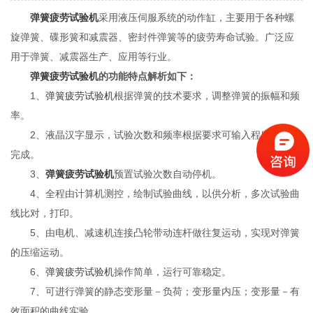
弹簧疲劳试验机
采用液压伺服系统的动作缸，主要用于各种螺
旋弹簧、碟形簧和减震器、密封件弹簧等的疲劳寿命试验。广泛应
用于弹簧、减震器生产、应用等行业。
弹簧疲劳试验机
的功能特点解析如下：
1、
弹簧疲劳试验机
根据弹簧的技术要求，调整弹簧的振幅和频
率。
2、液晶汉字显示，试验次数和频率根据要求可输入程序，自动
完成。
3、
弹簧疲劳试验机
预置试验次数自动停机。
4、全程由计算机测控，绘制试验曲线，以供分析，多次试验曲
线比对，打印。
5、由电机、减速机连接凸轮带动连杆做往复运动，实现对弹簧
的压缩运动。
6、
弹簧疲劳试验机
操作简单，运行可靠稳定。
7、可进行弹簧的静态变形量－负荷；变形量内压；变形量－有
效面积的曲线实验。