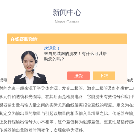
新闻中心
News Center
浅谈传感器对于弹簧扭转试验机的重要性
欢迎您！
来自局域网的朋友！有什么可以帮
更新时间：2015-03-17 点击次数：2648
助您的吗？
成电信号的变化来实现控制的。光电传感器在一般情况下，有三部分构成
射的光束一般来源于半导体光源，发光二极管、激光二极管及红外发射二
学元件如透镜和光圈等。在其后面是检测电路，它能滤出有效信号和应用
感器输出量与输入量之间的实际关系曲线偏离拟合直线的程度。定义为在全
其定义为输出量的增量与引起该增量的相应输入量增量之比。传感器在输
正反行程输出信号大小不相等，这个差值称为迟滞差值。重复性是指传感
传感器输出量随着时间变化，次现象称为漂移。