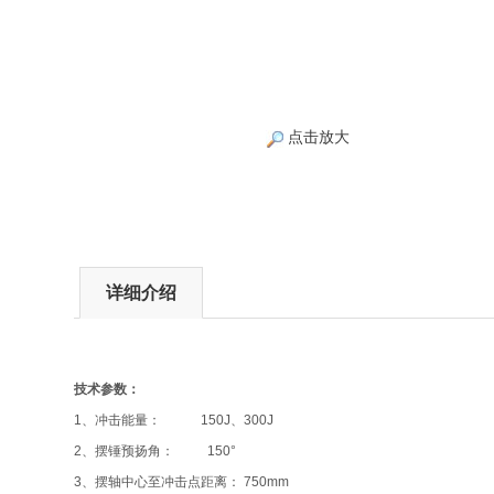
点击放大
详细介绍
技术参数：
1、冲击能量： 150J、300J
2、摆锤预扬角： 150°
3、摆轴中心至冲击点距离： 750mm