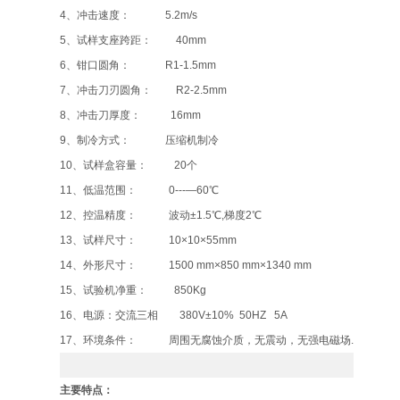
4、冲击速度： 5.2m/s
5、试样支座跨距： 40mm
6、钳口圆角： R1-1.5mm
7、冲击刀刃圆角： R2-2.5mm
8、冲击刀厚度： 16mm
9、制冷方式： 压缩机制冷
10、试样盒容量： 20个
11、低温范围： 0---—60℃
12、控温精度： 波动±1.5℃,梯度2℃
13、试样尺寸： 10×10×55mm
14、外形尺寸： 1500 mm×850 mm×1340 mm
15、试验机净重： 850Kg
16、电源：交流三相 380V±10% 50HZ 5A
17、环境条件： 周围无腐蚀介质，无震动，无强电磁场.
主要特点：